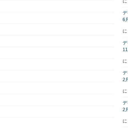
デ
6
デ
1
デ
2
デ
2