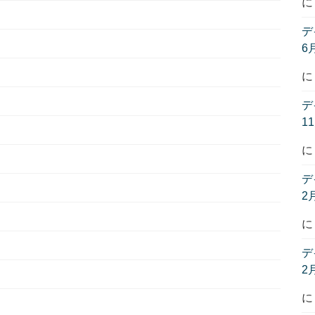
デ
6
デ
1
デ
2
デ
2