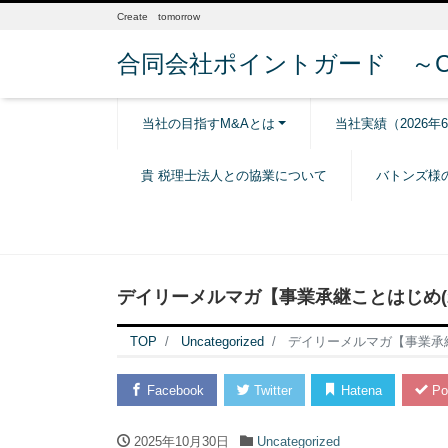
Create tomorrow
合同会社ポイントガード ～Creat
当社の目指すM&Aとは
当社実績（2026年
貴 税理士法人との協業について
バトンズ様
デイリーメルマガ【事業承継ことはじめ(202
TOP
Uncategorized
デイリーメルマガ【事業承継こ
Facebook
Twitter
Hatena
Po
2025年10月30日
Uncategorized