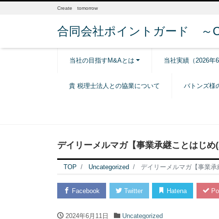
Create tomorrow
合同会社ポイントガード ～Creat
当社の目指すM&Aとは
当社実績（2026年
貴 税理士法人との協業について
バトンズ様
デイリーメルマガ【事業承継ことはじめ(20
TOP
Uncategorized
デイリーメルマガ【事業承継こ
Facebook
Twitter
Hatena
Po
2024年6月11日
Uncategorized