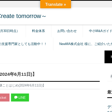
Translate »
e tomorrow～
6月30日時点）
料金体系
お問い合わせ
中小M&Aガイ
の支援専門家としても活動中！！
NewMA株式会社 様に、ご紹介い
24年6月11日)】
とはじめ(2024年6月11日)】
最
cket
LINE
デ