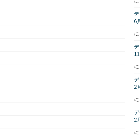
デ
6
デ
1
デ
2
デ
2