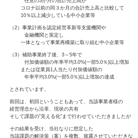
任意の3か月の合計売上高が
コロナ以前の同３か月の合計売上高と比較して
10％以上減少している中小企業等
（2）事業計画を認定経営革新等支援機関や
金融機関と策定し
一体となって事業再構築に取り組む中小企業等
（3）補助事業終了後、3～5年で
付加価値額の年率平均3.0%(一部5.0％)以上増加
または従業員1人当たり付加価値額の
年率平均3.0%(一部5.0％)以上増加の達成
とされています。
前回は、初回ということもあって、当該事業者様の
経営理念から沿革、現状の共有
そして課題の”見える化”まで行わせていただきましたが
その結果を受け、当社なりに想定した
当該課題の解決策（案）を複数、披露させていただきな