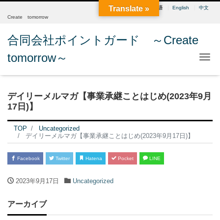
Translate »
日本語
English
中文
Create tomorrow
合同会社ポイントガード ～Create
tomorrow～
Me
デイリーメルマガ【事業承継ことはじめ(2023年9月
17日)】
TOP
Uncategorized
デイリーメルマガ【事業承継ことはじめ(2023年9月17日)】
Facebook
Twitter
Hatena
Pocket
LINE
2023年9月17日
Uncategorized
アーカイブ