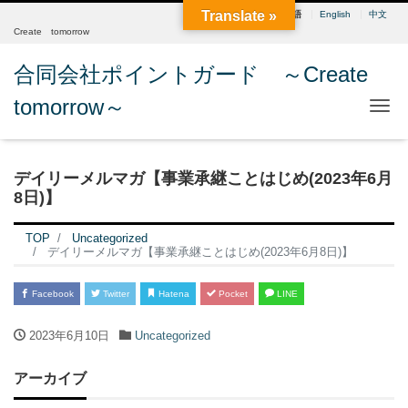
Translate »
日本語
English
中文
Create tomorrow
合同会社ポイントガード ～Create
tomorrow～
Me
デイリーメルマガ【事業承継ことはじめ(2023年6月
8日)】
TOP
Uncategorized
デイリーメルマガ【事業承継ことはじめ(2023年6月8日)】
Facebook
Twitter
Hatena
Pocket
LINE
2023年6月10日
Uncategorized
アーカイブ