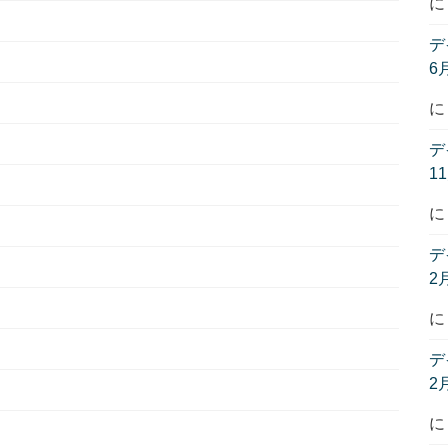
デ
6
デ
1
デ
2
デ
2