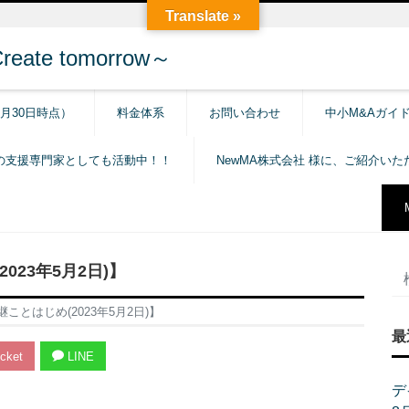
Translate »
e tomorrow～
6月30日時点）
料金体系
お問い合わせ
中小M&Aガイ
の支援専門家としても活動中！！
NewMA株式会社 様に、ご紹介い
23年5月2日)】
とはじめ(2023年5月2日)】
最
cket
LINE
デ