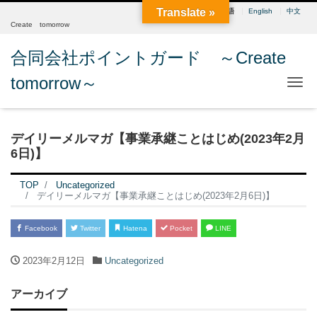
Translate »
日本語
English
中文
Create tomorrow
合同会社ポイントガード ～Create
tomorrow～
Me
デイリーメルマガ【事業承継ことはじめ(2023年2月
6日)】
TOP
Uncategorized
デイリーメルマガ【事業承継ことはじめ(2023年2月6日)】
Facebook
Twitter
Hatena
Pocket
LINE
2023年2月12日
Uncategorized
アーカイブ