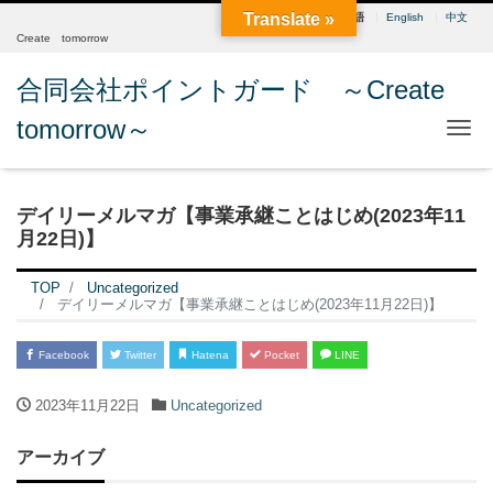
Translate »
日本語
English
中文
Create tomorrow
合同会社ポイントガード ～Create
tomorrow～
Me
デイリーメルマガ【事業承継ことはじめ(2023年11
月22日)】
TOP
Uncategorized
デイリーメルマガ【事業承継ことはじめ(2023年11月22日)】
Facebook
Twitter
Hatena
Pocket
LINE
2023年11月22日
Uncategorized
アーカイブ