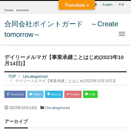
Translate »
日本語
English
中文
Create tomorrow
合同会社ポイントガード ～Create
tomorrow～
Me
デイリーメルマガ【事業承継ことはじめ(2023年10
月14日)】
TOP
Uncategorized
デイリーメルマガ【事業承継ことはじめ(2023年10月14日)】
Facebook
Twitter
Hatena
Pocket
LINE
2023年10月14日
Uncategorized
アーカイブ