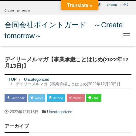
Translate »
日本語
English
中文
Create tomorrow
合同会社ポイントガード ～Create
tomorrow～
Me
デイリーメルマガ【事業承継ことはじめ(2022年12
月13日)】
TOP
Uncategorized
デイリーメルマガ【事業承継ことはじめ(2022年12月13日)】
Facebook
Twitter
Hatena
Pocket
LINE
2022年12月13日
Uncategorized
アーカイブ