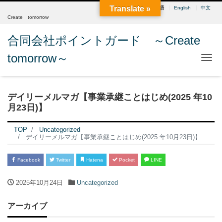
Translate »
日本語
English
中文
Create tomorrow
合同会社ポイントガード ～Create
tomorrow～
Me
デイリーメルマガ【事業承継ことはじめ(2025 年10
月23日)】
TOP
Uncategorized
デイリーメルマガ【事業承継ことはじめ(2025 年10月23日)】
Facebook
Twitter
Hatena
Pocket
LINE
2025年10月24日
Uncategorized
アーカイブ