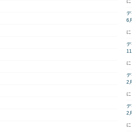
デ
6
デ
1
デ
2
デ
2