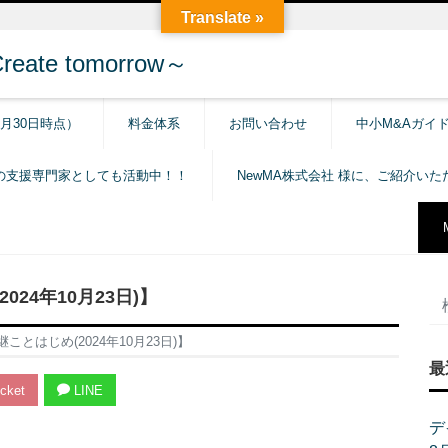
Translate »
e tomorrow～
6月30日時点）
料金体系
お問い合わせ
中小M&Aガイ
の支援専門家としても活動中！！
NewMA株式会社 様に、ご紹介い
24年10月23日)】
とはじめ(2024年10月23日)】
最
cket
LINE
デ