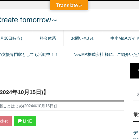
Translate »
e tomorrow～
6月30日時点）
料金体系
お問い合わせ
中小M&Aガイ
の支援専門家としても活動中！！
NewMA株式会社 様に、ご紹介い
24年10月15日)】
とはじめ(2024年10月15日)】
最
cket
LINE
デ