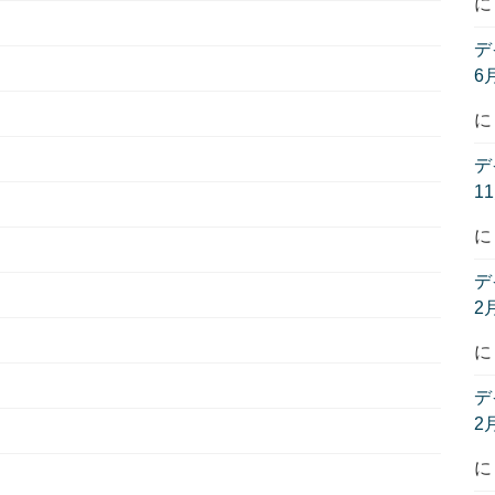
デ
6
デ
1
デ
2
デ
2