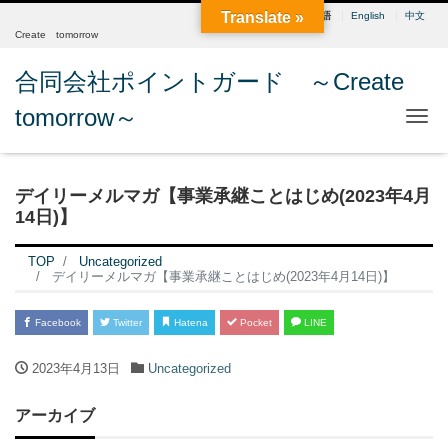
Translate »
日本語
English
中文
Create tomorrow
合同会社ポイントガード ～Create
tomorrow～
Me
デイリーメルマガ【事業承継ことはじめ(2023年4月
14日)】
TOP
Uncategorized
デイリーメルマガ【事業承継ことはじめ(2023年4月14日)】
Facebook
Twitter
Hatena
Pocket
LINE
2023年4月13日
Uncategorized
アーカイブ