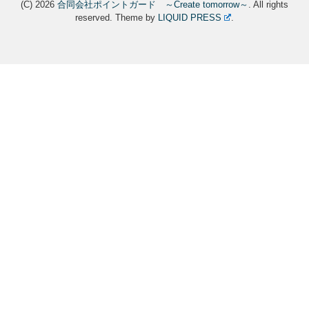
(C) 2026
合同会社ポイントガード ～Create tomorrow～
. All rights
reserved.
Theme by
LIQUID PRESS
.