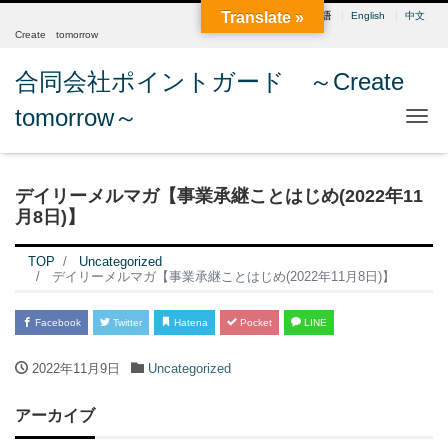
Translate »
日本語
English
中文
Create tomorrow
合同会社ポイントガード ～Create
tomorrow～
Me
デイリーメルマガ【事業承継ことはじめ(2022年11
月8日)】
TOP
Uncategorized
デイリーメルマガ【事業承継ことはじめ(2022年11月8日)】
Facebook
Twitter
Hatena
Pocket
LINE
2022年11月9日
Uncategorized
アーカイブ