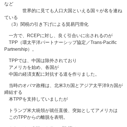
など
世界的に見ても人口大国といえる国々が名を連ね
ている
（3）関税の引き下げによる貿易円滑化
一方で、RCEPに対し、良く引合いに出されるのが
TPP（環太平洋パートナーシップ協定／Trans-Pacific
Partnership）。
TPPでは、中国は除外されており
アメリカを始め、各国が
中国の経済支配に対抗する道を作りました。
当時のオバマ政権は、北米3カ国とアジア太平洋9カ国が
締結する
本TPPを支持していましたが
トランプ米大統領が就任直後、突如としてアメリカは
このTPPからの離脱を表明。