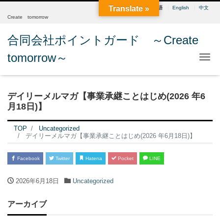
Translate »
日本語
English
中文
Create tomorrow
合同会社ポイントガード ～Create
tomorrow～
Me
デイリーメルマガ【事業承継ことはじめ(2026 年6
月18日)】
TOP
Uncategorized
デイリーメルマガ【事業承継ことはじめ(2026 年6月18日)】
Facebook
Twitter
Hatena
Pocket
LINE
2026年6月18日
Uncategorized
アーカイブ