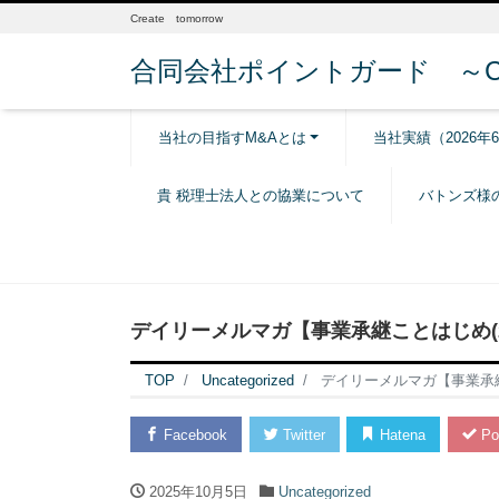
Create tomorrow
合同会社ポイントガード ～Creat
当社の目指すM&Aとは
当社実績（2026年
貴 税理士法人との協業について
バトンズ様
デイリーメルマガ【事業承継ことはじめ(20
TOP
Uncategorized
デイリーメルマガ【事業承継こ
Facebook
Twitter
Hatena
Po
2025年10月5日
Uncategorized