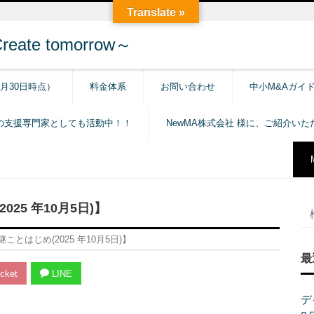
Translate »
e tomorrow～
6月30日時点）
料金体系
お問い合わせ
中小M&Aガイ
の支援専門家としても活動中！！
NewMA株式会社 様に、ご紹介い
25 年10月5日)】
とはじめ(2025 年10月5日)】
最
cket
LINE
デ