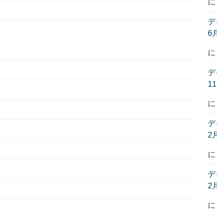
デ
6
デ
1
デ
2
デ
2