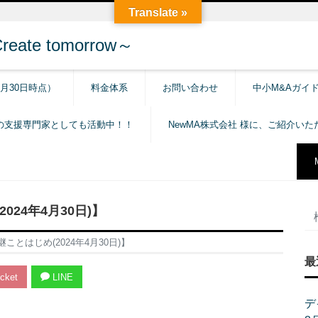
Translate »
e tomorrow～
6月30日時点）
料金体系
お問い合わせ
中小M&Aガイ
の支援専門家としても活動中！！
NewMA株式会社 様に、ご紹介い
24年4月30日)】
とはじめ(2024年4月30日)】
最
cket
LINE
デ