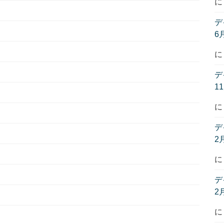
デ
6
デ
1
デ
2
デ
2