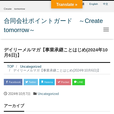
Translate »
日本語
English
中文
Create tomorrow
合同会社ポイントガード ～Create
tomorrow～
Me
デイリーメルマガ【事業承継ことはじめ(2024年10
月6日)】
TOP
Uncategorized
デイリーメルマガ【事業承継ことはじめ(2024年10月6日)】
Facebook
Twitter
Hatena
Pocket
LINE
2024年10月7日
Uncategorized
アーカイブ