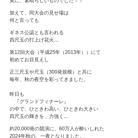
実に、素晴らしいものでした！！
加えて、同大会の見せ場は
何と言っても
ギネス公認とも言われる
四尺玉の打上げ花火…
第12回大会（平成25年（2013年））にて
初めてお目見えし
正三尺玉や尺玉（300発規模）と共に
毎年、秋の夜空を彩ってきました。
昨日も
『グランドフィナーレ』
の中で、ひときわ高い、ひときわ大きい
四尺玉の輝きを、力強く…
約20,000発の競演に、60万人が酔いしれた
2024年秋の、一夜となりました。