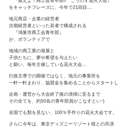
『燃えよ！商工会青年部!! こうのす花火大会』
をキャッチフレーズに、今年で21回目…
地元商店・企業の経営者
次期経営者といった若者で構成される
『鴻巣市商工会青年部』
が、ボランティアで
地域の商工業の発展と
子供たちに、夢や希望を与えたい
と願い、毎年主催している花火大会…
行政主導での開催ではなく、地元の事業所を
一軒一軒まわり、協賛金を集めることからスタートし
企画・運営から大会終了後の清掃に至るまで
その全てを、約50名の青年部員がこなすという
全国でも類を見ない、100％手作りの花火大会です。
さらに今年は、東京ディズニーリゾート様との共演