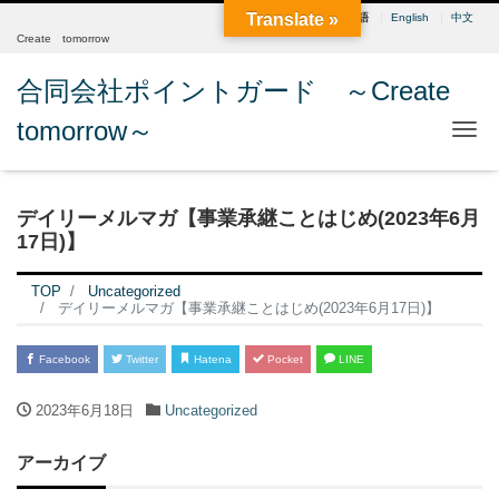
Translate »
日本語
English
中文
Create tomorrow
合同会社ポイントガード ～Create
tomorrow～
Me
デイリーメルマガ【事業承継ことはじめ(2023年6月
17日)】
TOP
Uncategorized
デイリーメルマガ【事業承継ことはじめ(2023年6月17日)】
Facebook
Twitter
Hatena
Pocket
LINE
2023年6月18日
Uncategorized
アーカイブ