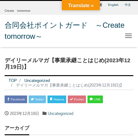
Translate »
日本語
English
中文
Create tomorrow
合同会社ポイントガード ～Create
tomorrow～
Me
デイリーメルマガ【事業承継ことはじめ(2023年12
月19日)】
TOP
Uncategorized
デイリーメルマガ【事業承継ことはじめ(2023年12月19日)】
Facebook
Twitter
Hatena
Pocket
LINE
2023年12月19日
Uncategorized
アーカイブ