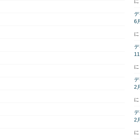
デ
6
デ
1
デ
2
デ
2