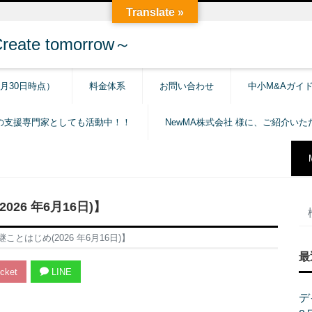
Translate »
e tomorrow～
6月30日時点）
料金体系
お問い合わせ
中小M&Aガイ
の支援専門家としても活動中！！
NewMA株式会社 様に、ご紹介い
26 年6月16日)】
とはじめ(2026 年6月16日)】
最
cket
LINE
デ