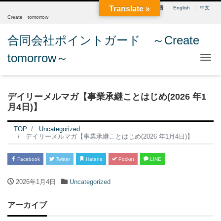
Translate »
日本語
English
中文
Create tomorrow
合同会社ポイントガード ～Create
tomorrow～
Me
デイリーメルマガ【事業承継ことはじめ(2026 年1
月4日)】
TOP
Uncategorized
デイリーメルマガ【事業承継ことはじめ(2026 年1月4日)】
Facebook
Twitter
Hatena
Pocket
LINE
2026年1月4日
Uncategorized
アーカイブ