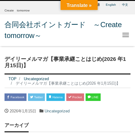
Translate »
日本語
English
中文
Create tomorrow
合同会社ポイントガード ～Create
tomorrow～
Me
デイリーメルマガ【事業承継ことはじめ(2026 年1
月15日)】
TOP
Uncategorized
デイリーメルマガ【事業承継ことはじめ(2026 年1月15日)】
Facebook
Twitter
Hatena
Pocket
LINE
2026年1月15日
Uncategorized
アーカイブ