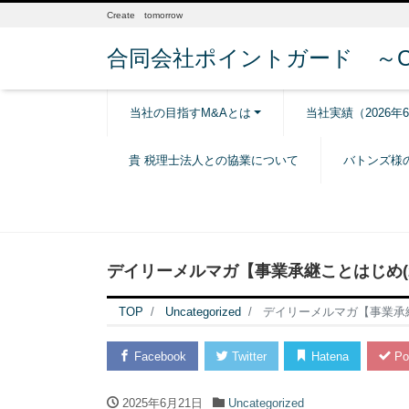
Create tomorrow
合同会社ポイントガード ～Creat
当社の目指すM&Aとは
当社実績（2026年
貴 税理士法人との協業について
バトンズ様
デイリーメルマガ【事業承継ことはじめ(20
TOP
Uncategorized
デイリーメルマガ【事業承継こ
Facebook
Twitter
Hatena
Po
2025年6月21日
Uncategorized