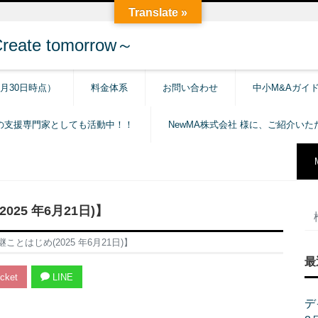
Translate »
e tomorrow～
6月30日時点）
料金体系
お問い合わせ
中小M&Aガイ
の支援専門家としても活動中！！
NewMA株式会社 様に、ご紹介い
25 年6月21日)】
とはじめ(2025 年6月21日)】
最
cket
LINE
デ