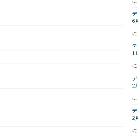
デ
6
デ
1
デ
2
デ
2