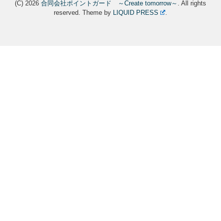
(C) 2026
合同会社ポイントガード ～Create tomorrow～
. All rights
reserved.
Theme by
LIQUID PRESS
.