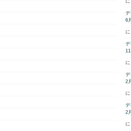
デ
6
デ
1
デ
2
デ
2