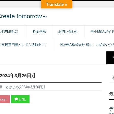
Translate »
e tomorrow～
6月30日時点）
料金体系
お問い合わせ
中小M&Aガイ
の支援専門家としても活動中！！
NewMA株式会社 様に、ご紹介い
24年3月26日)】
とはじめ(2024年3月26日)】
最
cket
LINE
デ