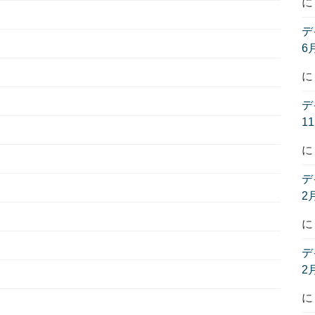
デ
6
デ
1
デ
2
デ
2