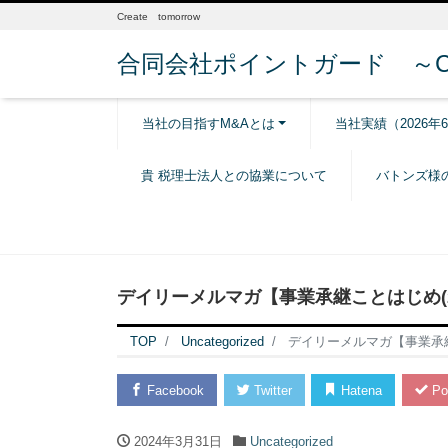
Create tomorrow
合同会社ポイントガード ～Creat
当社の目指すM&Aとは
当社実績（2026年
貴 税理士法人との協業について
バトンズ様
デイリーメルマガ【事業承継ことはじめ(20
TOP
Uncategorized
デイリーメルマガ【事業承継こ
Facebook
Twitter
Hatena
Po
2024年3月31日
Uncategorized