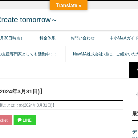
Translate »
e tomorrow～
6月30日時点）
料金体系
お問い合わせ
中小M&Aガイ
の支援専門家としても活動中！！
NewMA株式会社 様に、ご紹介い
24年3月31日)】
とはじめ(2024年3月31日)】
最
cket
LINE
デ