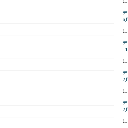
デ
6
デ
1
デ
2
デ
2