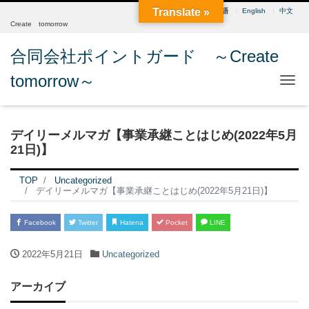
Translate »
日本語
English
中文
Create tomorrow
合同会社ポイントガード ～Create
tomorrow～
Me
デイリーメルマガ【事業承継ことはじめ(2022年5月
21日)】
TOP
Uncategorized
デイリーメルマガ【事業承継ことはじめ(2022年5月21日)】
Facebook
Twitter
Hatena
Pocket
LINE
2022年5月21日
Uncategorized
アーカイブ