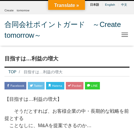
Translate »
日本語
English
中文
Create tomorrow
合同会社ポイントガード ～Create
tomorrow～
Me
目指すは…利益の増大
TOP
目指すは…利益の増大
Facebook
Twitter
Hatena
Pocket
LINE
【目指すは…利益の増大】
そうだとすれば、お客様企業の中・長期的な戦略を前
提とする
ことなしに、M&Aを提案できるのか…