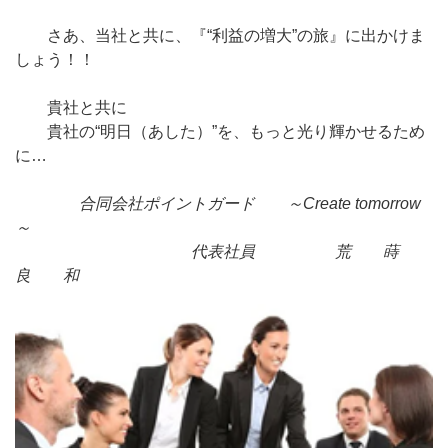
さあ、当社と共に、『“利益の増大”の旅』に出かけま
しょう！！
貴社と共に
貴社の“明日（あした）”を、もっと光り輝かせるため
に…
合同会社ポイントガード ～Create tomorrow
～
代表社員 荒 蒔
良 和